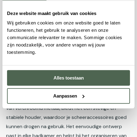
de kwast een stijlvolle afwerking en extra levensduur. De
borstelharen zijn gemaakt van graudas dassenhaar, dat
Deze website maakt gebruik van cookies
bekendstaat om zijn stevigheid en goede
Wij gebruiken cookies om onze website goed te laten
wateropname, waardoor scheerschuim eenvoudig
functioneren, het gebruik te analyseren en onze
communicatie relevanter te maken. Sommige cookies
wordt opgeklopt. Perfect voor een klassieke
zijn noodzakelijk, voor andere vragen wij jouw
scheerervaring met stijl.
toestemming.
Muhle Sophist Scheerkwast & Razor Standaard
Chroom
Alles toestaan
Muhle Sophist Scheerkwast & Razor Standaard
Chroom
is een praktische standaard voor het netjes
Aanpassen
opbergen van je scheerkwast en scheermes. Gemaakt
van verchroomd metaal, biedt het een stevige en
stabiele houder, waardoor je scheeraccessoires goed
kunnen drogen na gebruik. Het eenvoudige ontwerp
past in elke badkamer en helpt bij het organiseren van