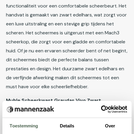
functionaliteit voor een comfortabele scheerbeurt. Het
handvat is gemaakt van zwart edelhars, wat zorgt voor
een luxe uitstraling en een stevige grip tijdens het
scheren. Het scheermes is uitgerust met een Mach3
scheerkop, die zorgt voor een gladde en comfortabele
huid. Of je nu een ervaren scheerder bent of net begint,
dit scheermes biedt de perfecte balans tussen
prestaties en design. Het duurzame zwart edelhars en
de verfijnde afwerking maken dit scheermes tot een
must have voor elke scheerliefhebber.
Muhle Scheerkwast Graudas Vivo Zwart
Muhle Scheerkwast Graudas Vivo Zwart
is een elegante
en functionele keuze voor liefhebbers van traditioneel
Toestemming
Details
Over
scheren. De zwarte kleur met de chromen details geven