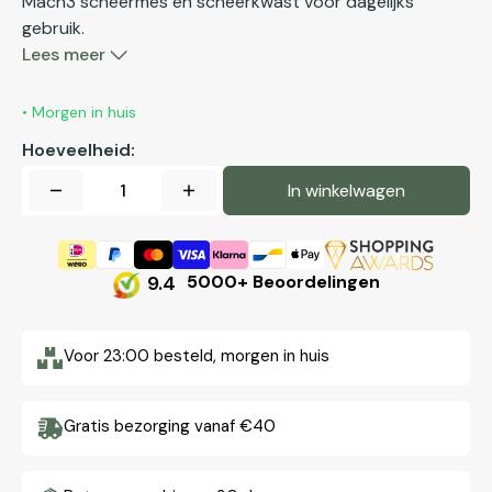
Mach3 scheermes en scheerkwast voor dagelijks
gebruik.
Lees meer
• Morgen in huis
Hoeveelheid:
In winkelwagen
Aantal
Aantal
verlagen
verhogen
voor
voor
Scheerset
Scheerset
9.4
5000+ Beoordelingen
Mach3
Mach3
Vivo
Vivo
Voor 23:00 besteld, morgen in huis
Zwart
Zwart
(3-
(3-
delig)
delig)
Gratis bezorging vanaf €40